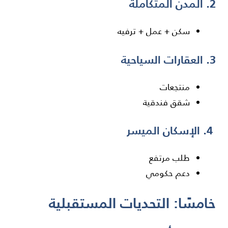
2. المدن المتكاملة
سكن + عمل + ترفيه
3. العقارات السياحية
منتجعات
شقق فندقية
4. الإسكان الميسر
طلب مرتفع
دعم حكومي
خامسًا: التحديات المستقبلية