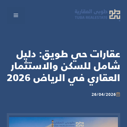
نتقل
لى
القائم
لمحتوى
عقارات حي طويق: دليل
شامل للسكن والاستثمار
العقاري في الرياض 2026
26/04/2026