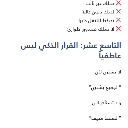
دخلك غير ثابت
لديك ديون عالية
تخطط للتنقل كثيراً
لا تملك صندوق طوارئ
التاسع عشر: القرار الذكي ليس
عاطفياً
لا تشتري لأن:
“الجميع يشتري”
ولا تستأجر لأن:
“القسط مخيف”