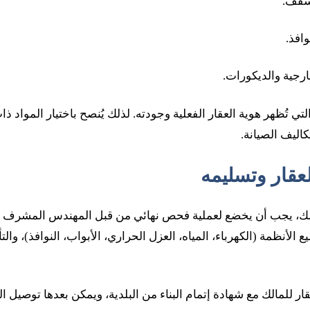
أسقف.
وافذ.
ارجية والديكورات.
لتي تُظهر هوية العقار الفعلية وجودته. لذلك يُنصح باختيار المواد ذ
اليف الصيانة.
عقار وتسليمه
مالك، يجب أن يخضع لعملية فحص نهائي من قبل المهندس المشرف أ
أنظمة (الكهرباء، المياه، العزل الحراري، الأبواب، النوافذ)، وا
ار للمالك مع شهادة إتمام البناء من البلدية، ويمكن بعدها توصيل ا