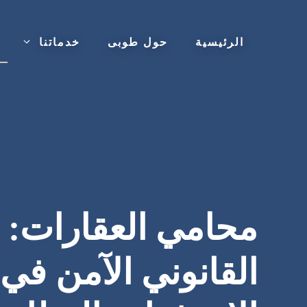
نتقل
لى
الرئيسية
حول طوبى
خدماتنا
لمحتوى
محامي العقارات: د
القانوني الآمن في