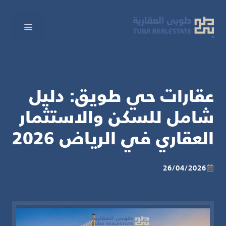
نتقل
لى
القائم
لمحتوى
عقارات حي طويق: دليل
شامل للسكن والاستثمار
العقاري في الرياض 2026
26/04/2026