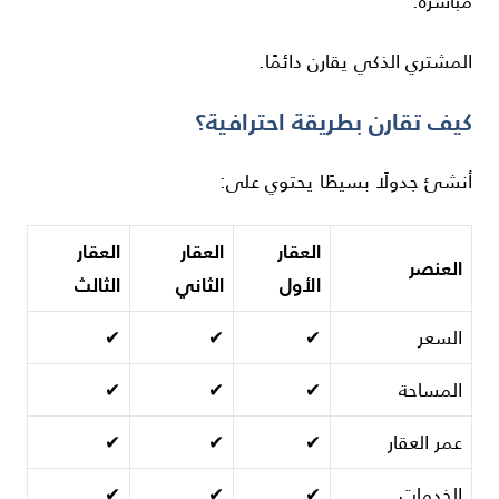
مباشرة.
المشتري الذكي يقارن دائمًا.
كيف تقارن بطريقة احترافية؟
أنشئ جدولًا بسيطًا يحتوي على:
العقار
العقار
العقار
العنصر
الأول
الثاني
الثالث
السعر
✔
✔
✔
المساحة
✔
✔
✔
عمر العقار
✔
✔
✔
الخدمات
✔
✔
✔